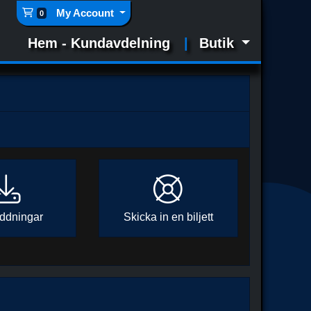
Kundvagn
My Account
0
Hem - Kundavdelning
Butik
ddningar
Skicka in en biljett